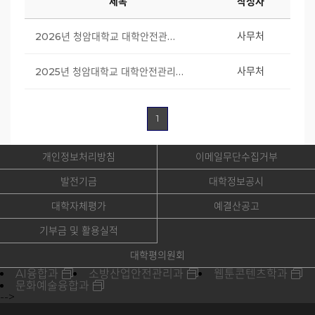
제목
작성자
사무처
2026년 청암대학교 대학안전관리계획 안내
사무처
2025년 청암대학교 대학안전관리계획 안내
1
개인정보처리방침
이메일무단수집거부
발전기금
대학정보공시
대학자체평가
예결산공고
기부금 및 활용실적
대학평의원회
AI융합과
소방산업안전관리과
웹툰콘텐츠학과
문화예술융합과
-->