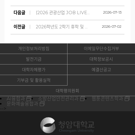
다음글
[2026 관광산업 JOB LIVE] 참가 및 홍보
2026-07-13
이전글
2026학년도 2학기 휴학 및 복학 안내
2026-07-02
개인정보처리방침
이메일무단수집거부
발전기금
대학정보공시
대학자체평가
예결산공고
기부금 및 활용실적
대학평의원회
AI융합과
소방산업안전관리과
웹툰콘텐츠학과
문화예술융합과
-->