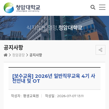
식지않는 열정,
청암대학교
공지사항
청암광장
공지사항
[보수교육] 2026년 일반직무교육 4기 사
전안내 및 OT
작성자 : 평생교육원
작성일 : 2026-07-07 13:11