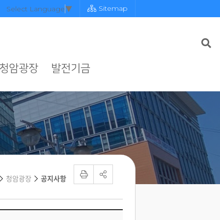
Sitemap
Select Language
▼
청암광장
발전기금
청암광장
공지사항