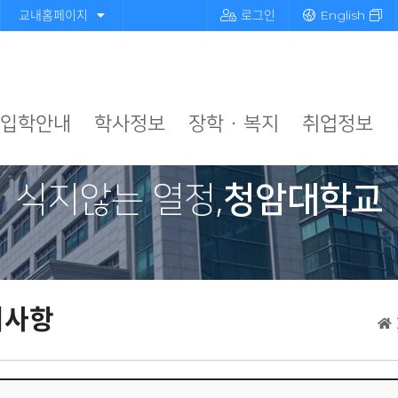
교내홈페이지
로그인
English
입학안내
학사정보
장학 · 복지
취업정보
식지않는 열정,
청암대학교
지사항