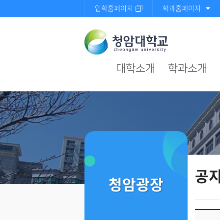
입학홈페이지
학과홈페이지
대학소개
학과소개
공
청암광장