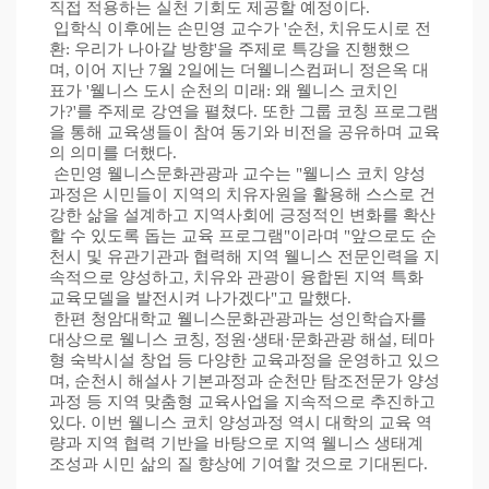
직접 적용하는 실천 기회도 제공할 예정이다
.
입학식 이후에는 손민영 교수가
'
순천
,
치유도시로 전
환
:
우리가 나아갈 방향
'
을 주제로 특강을 진행했으
며
,
이어 지난
7
월
2
일에는 더웰니스컴퍼니 정은옥 대
표가
'
웰니스 도시 순천의 미래
:
왜 웰니스 코치인
가
?'
를 주제로 강연을 펼쳤다
.
또한 그룹 코칭 프로그램
을 통해 교육생들이 참여 동기와 비전을 공유하며 교육
의 의미를 더했다
.
손민영 웰니스문화관광과 교수는
"
웰니스 코치 양성
과정은 시민들이 지역의 치유자원을 활용해 스스로 건
강한 삶을 설계하고 지역사회에 긍정적인 변화를 확산
할 수 있도록 돕는 교육 프로그램
"
이라며
"
앞으로도 순
천시 및 유관기관과 협력해 지역 웰니스 전문인력을 지
속적으로 양성하고
,
치유와 관광이 융합된 지역 특화
교육모델을 발전시켜 나가겠다
"
고 말했다
.
한편 청암대학교 웰니스문화관광과는 성인학습자를
대상으로 웰니스 코칭
,
정원
·
생태
·
문화관광 해설
,
테마
형 숙박시설 창업 등 다양한 교육과정을 운영하고 있으
며
,
순천시 해설사 기본과정과 순천만 탐조전문가 양성
과정 등 지역 맞춤형 교육사업을 지속적으로 추진하고
있다
.
이번 웰니스 코치 양성과정 역시 대학의 교육 역
량과 지역 협력 기반을 바탕으로 지역 웰니스 생태계
조성과 시민 삶의 질 향상에 기여할 것으로 기대된다
.