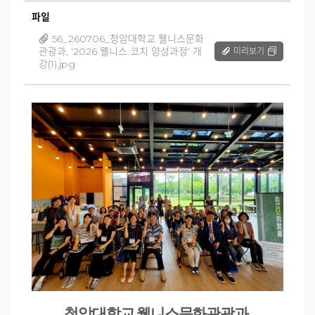
파일
56_260706_청암대학교 웰니스문화
관광과, ‘2026 웰니스 코치 양성과정’ 개
미리보기
강(1).jpg
청암대학교 웰니스문화관광과
,