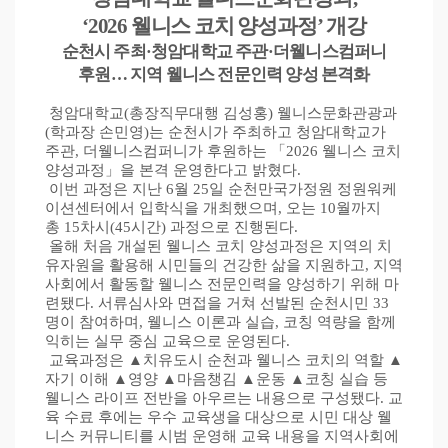
‘2026
웰니스 코치 양성과정
’
개강
순천시 주최
·
청암대학교 주관
·
더웰니스컴퍼니
후원… 지역 웰니스 전문인력 양성 본격화
청암대학교
(
총장직무대행 김성홍
)
웰니스문화관광과
(
학과장 손민영
)
는 순천시가 주최하고 청암대학교가
주관
,
더웰니스컴퍼니가 후원하는
「
2026
웰니스 코치
양성과정
」
을 본격 운영한다고 밝혔다
.
이번 과정은 지난
6
월
25
일 순천만국가정원 정원워케
이션센터에서 입학식을 개최했으며
,
오는
10
월까지
총
15
차시
(45
시간
)
과정으로 진행된다
.
올해 처음 개설된 웰니스 코치 양성과정은 지역의 치
유자원을 활용해 시민들의 건강한 삶을 지원하고
,
지역
사회에서 활동할 웰니스 전문인력을 양성하기 위해 마
련됐다
.
서류심사와 면접을 거쳐 선발된 순천시민
33
명이 참여하며
,
웰니스 이론과 실습
,
코칭 역량을 함께
익히는 실무 중심 교육으로 운영된다
.
교육과정은
▲
치유도시 순천과 웰니스 코치의 역할
▲
자기 이해
▲
영양
▲
마음챙김
▲
운동
▲
코칭 실습 등
웰니스 라이프 전반을 아우르는 내용으로 구성됐다
.
교
육 수료 후에는 우수 교육생을 대상으로 시민 대상 웰
니스 커뮤니티를 시범 운영해 교육 내용을 지역사회에