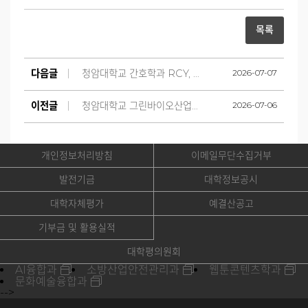
목록
다음글
청암대학교 간호학과 RCY, 인도네시아 초등학교서 국제봉사활동 펼쳐
2026-07-07
이전글
청암대학교 그린바이오산업과, 순천 지역 농산물 산업화 현장 잇따라 방문
2026-07-06
개인정보처리방침
이메일무단수집거부
발전기금
대학정보공시
대학자체평가
예결산공고
기부금 및 활용실적
대학평의원회
AI융합과
소방산업안전관리과
웹툰콘텐츠학과
문화예술융합과
-->