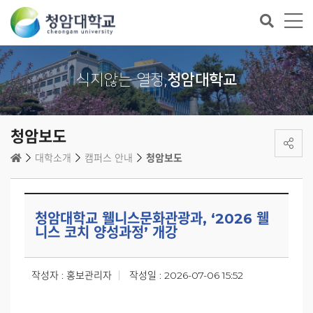
식지않는 열정,
청암대학교
청암보도
대학소개
캠퍼스 안내
청암보도
청암대학교 웰니스문화관광과, ‘2026 웰
니스 코치 양성과정’ 개강
작성자 : 홍보관리자
작성일 : 2026-07-06 15:52