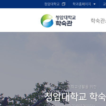
청암대학교
학과홈페이지
교
학숙관
편안하고 안전한 학교생활을 위한
청암대학교 학
Cheongam University Student Dormitory