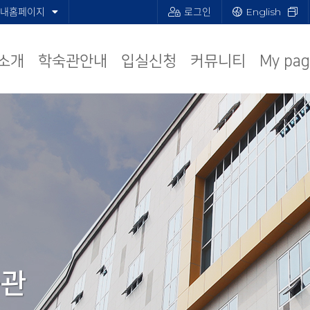
내홈페이지
로그인
English
소개
학숙관안내
입실신청
커뮤니티
My pag
숙관