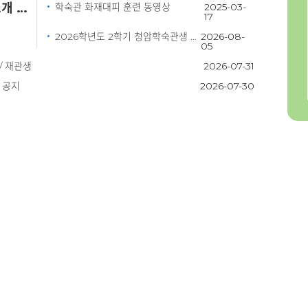
청암대학교 학숙관 소개 동영상
학숙관 화재대피 훈련 동영상
2025-03-
17
2026학년도 2학기 청암학숙관생 선발안내/ 신입관생
2026-08-
05
/ 재관생
2026-07-31
 공지
2026-07-30
Quick Menu
자주 찾는 서비스
학숙관 일정
관생수칙
바로가기
관생수칙
개인정보처리방침
이메일무단수집거부
학과홈페이지