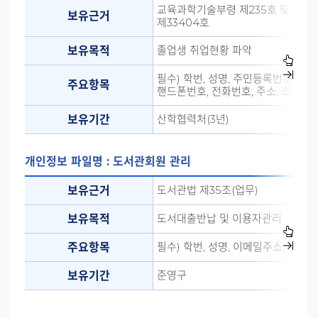
교육과학기술부령 제235호 및 통계
보유근거
제33404호
졸업생 취업현황 파악
보유목적
필수) 학번, 성명, 주민등록번호, 외
주요항목
핸드폰번호, 전화번호, 주소, 소속학과
산학협력처(3년)
보유기간
개인정보 파일명 : 도서관회원 관리
도서관법 제35조(업무)
보유근거
도서대출반납 및 이용자관리
보유목적
필수) 학번, 성명, 이메일주소, 핸드
주요항목
준영구
보유기간