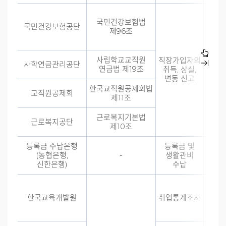
국민건강보험법
국민건강보험공단
제96조
사립학교교직원
직장가입자의
사학연금관리공단
교
연금법 제19조
취득, 상실,
신
변동 신고
한국교직원공제회법
교직원공제회
제11조
근로복지기본법
근로복지공단
제10조
등록금 수납은행
등록금 및
등록
(농협은행,
-
생활관비
신한은행)
수납
한국교육개발원
취업통계조사
취업