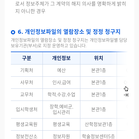
로서 정보주체가 그 계약의 해지 의사를 명확하게 밝히
지 아니한 경우
6. 개인정보파일의 열람장소 및 정정 청구지
개인정보파일의 열람장소 및 정정 청구지는 개인정보파일별 담당
보유기관(부서)로 지정 운영하고 있습니다.
구분
개인정보
위치
연
기획처
예산
본관1층
061)7
사무처
인사,급여
본관1층
061)74
교무처
학적,수강,수업
본관1층
061)7
장학,예비군,
061)7
입시학생처
본관1층
입시관리
740
평생교육원
평생교육
산학정보관1층
061)7
정보전산소
정보자원
학술정보센터5층
061)7