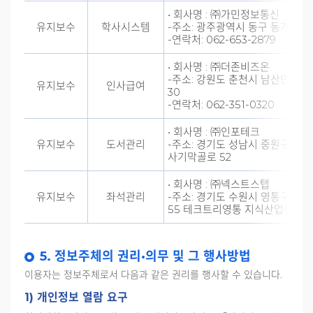
• 회사명 : ㈜가민정보통신
유지보수
학사시스템
-주소: 광주광역시 동구 동계천로 
-연락처: 062-653-2879
• 회사명 : ㈜더존비즈온
-주소: 강원도 춘천시 남산면 버들
유지보수
인사급여
30
-연락처: 062-351-0320
• 회사명 : ㈜인포테크
유지보수
도서관리
-주소: 경기도 성남시 중원구
사기막골로 52
• 회사명 : ㈜넥스트스텝
유지보수
좌석관리
-주소: 경기도 수원시 영통구 신
55 테크트리영통 지식산업센터 9
5. 정보주체의 권리·의무 및 그 행사방법
이용자는 정보주체로서 다음과 같은 권리를 행사할 수 있습니다.
1) 개인정보 열람 요구