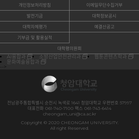
개인정보처리방침
이메일무단수집거부
발전기금
대학정보공시
대학자체평가
예결산공고
기부금 및 활용실적
대학평의원회
AI융합과
소방산업안전관리과
웹툰콘텐츠학과
문화예술융합과
-->
전남광주통합특별시 순천시 녹색로 1641 청암대학교 우편번호 57997
대표전화 061-740-7100 팩스 061-743-6414
cheongam_uni@ca.ac.kr
Copyright © 2020 CHEONGAM UNIVERSITY.
All right Reserved.