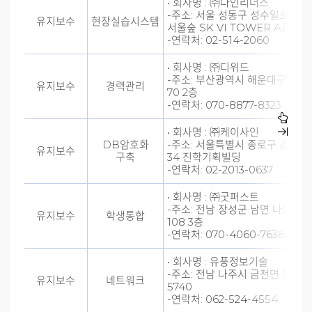
• 회사명 : ㈜다인리더스
-주소: 서울 성동구 성수일로8길 5
유지보수
현장실습시스템
서울숲 SK VI TOWER A동 20
-연락처: 02-514-2060
• 회사명 : ㈜디위드
-주소: 부산광역시 해운대구 재송
유지보수
경력관리
70 2층
-연락처: 070-8877-8323
• 회사명 : ㈜케이사인
DB암호화
-주소: 서울특별시 종로구 경희궁
유지보수
구축
34 진학기획빌딩
-연락처: 02-2013-0637
• 회사명 : ㈜굿퍼스트
-주소: 전남 장성군 남면 나노산단
유지보수
학생통합
108 3층
-연락처: 070-4060-7636
• 회사명 : 유풍정보기술
-주소: 전남 나주시 금천면 영산로
유지보수
네트워크
5740
-연락처: 062-524-4554