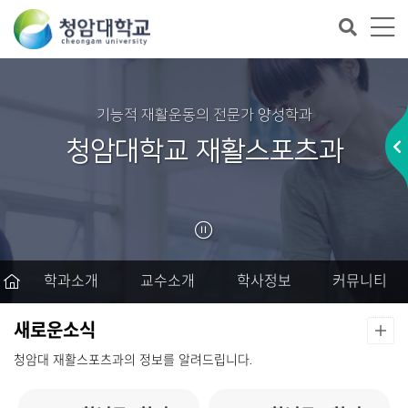
기능적 재활운동의 전문가 양성학과
청암대학교 재활스포츠과
학과소개
교수소개
학사정보
커뮤니티
새로운소식
청암대 재활스포츠과의 정보를 알려드립니다.