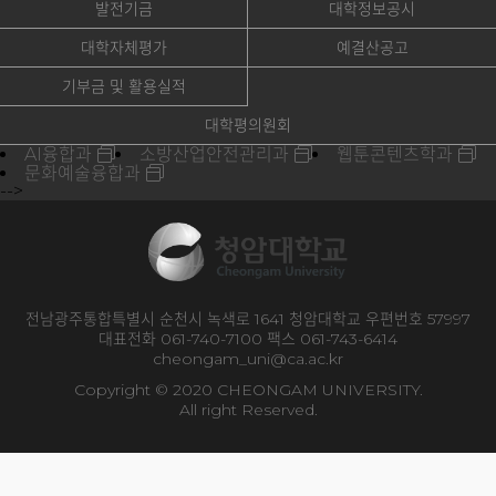
발전기금
대학정보공시
대학자체평가
예결산공고
기부금 및 활용실적
대학평의원회
AI융합과
소방산업안전관리과
웹툰콘텐츠학과
문화예술융합과
-->
전남광주통합특별시 순천시 녹색로 1641 청암대학교 우편번호 57997
대표전화 061-740-7100 팩스 061-743-6414
cheongam_uni@ca.ac.kr
Copyright © 2020 CHEONGAM UNIVERSITY.
All right Reserved.