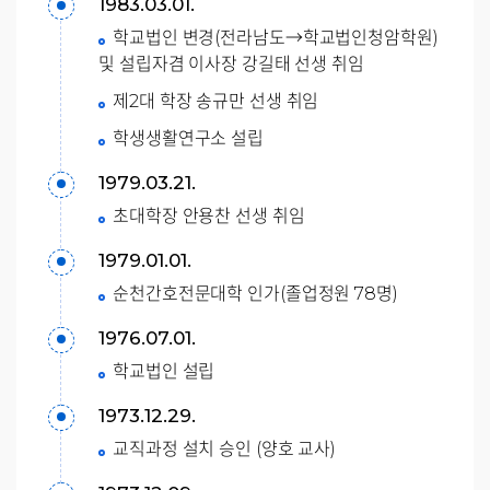
1983.03.01.
학교법인 변경(전라남도→학교법인청암학원)
및 설립자겸 이사장 강길태 선생 취임
제2대 학장 송규만 선생 취임
학생생활연구소 설립
1979.03.21.
초대학장 안용찬 선생 취임
1979.01.01.
순천간호전문대학 인가(졸업정원 78명)
1976.07.01.
학교법인 설립
1973.12.29.
교직과정 설치 승인 (양호 교사)