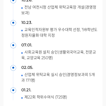
10.26.
전남 여천시청 산업체 위탁교육장 개설(경영정
보과)
10.23.
교육인적자원부 평가 우수대학 선정, ’98학년도
정원자율화 대학 지정
07.01.
사회교육원 설치 승인(생활외국어교육, 전문교
육, 교양교육 250명)
02.05.
산업체 위탁교육 실시 승인(경영정보과외 5개
과 171명)
01.21.
제22회 학위수여식 (725명)