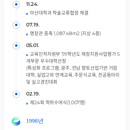
11.24.
마산대학과 학술교류협정 체결
07.19.
명장관 증축 1,087.48m2 (지상 4층)
05.01.
교육인적자원부 ’99학년도 재정지원사업평가 5
개부문 우수대학선정
(특성화 프로그램, 광주․전남 향토산업기반 거점
대학, 실업고와 연계교육, 주문식교육, 전공동아리
및 실고경진대회
02.19.
제24회 학위수여식(1,007명)
1998년