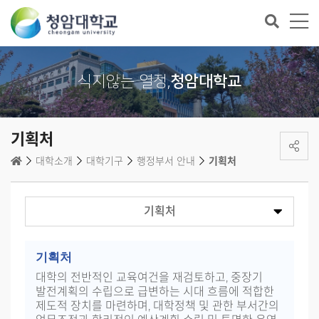
식지않는 열정,
청암대학교
기획처
대학소개
대학기구
행정부서 안내
기획처
산학협력처(단)
입학학생처
기획처
교무처
사무처
기획처
대학의 전반적인 교육여건을 재검토하고, 중장기
발전계획의 수립으로 급변하는 시대 흐름에 적합한
제도적 장치를 마련하며, 대학정책 및 관한 부서간의