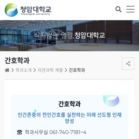
식지않는 열정,
청암대학교
간호학과
학과소개
자연과학 계열
간호학과
간호학과
인간존중의 전인간호를 실천하는 미래 선도형 인재
양성
학과사무실 061-740-7181~4