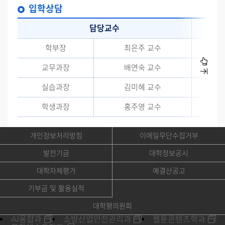
입학상담
담당교수
학부장
최은주 교수
교무과장
배연숙 교수
실습과장
김미혜 교수
학생과장
홍주영 교수
개인정보처리방침
이메일무단수집거부
발전기금
대학정보공시
대학자체평가
예결산공고
기부금 및 활용실적
대학평의원회
AI융합과
소방산업안전관리과
웹툰콘텐츠학과