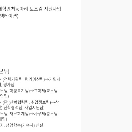
대학벤처동아리 보조김 지원사업
드템테이션)
본부)
정처(전략기획팀, 평가예산팀)→기획처
, 평가팀)
교무팀, 학생복지팀)→교학처(교무팀,
업팀)
처(단)(산학협력팀, 취업정보팀)→산
)(산학협력팀, 사업지원팀)
총무팀, 재무회계팀)→사무처(총무팀,
매팀)
폐지, 청암학숙(기숙사) 신설