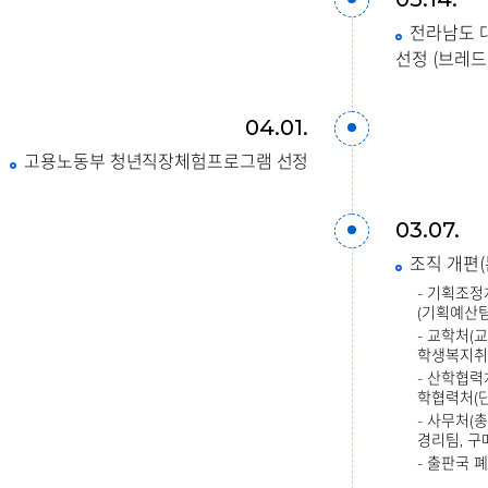
전라남도 
선정 (브레
04.01.
고용노동부 청년직장체험프로그램 선정
03.07.
조직 개편(
- 기획조
(기획예산팀
- 교학처(
학생복지취
- 산학협력
학협력처(단
- 사무처(
경리팀, 구
- 출판국 