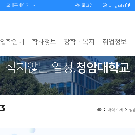
교내홈페이지
로그인
English
입학안내
학사정보
장학 · 복지
취업정보
식지않는 열정,
청암대학교
3
대학소개
청암