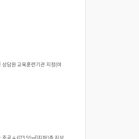
 상담원 교육훈련기관 지정(여
준공 4,673.59㎡(지하1층,지상