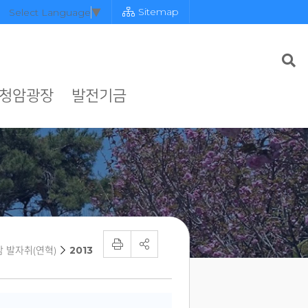
Sitemap
Select Language
▼
청암광장
발전기금
 발자취(연혁)
2013