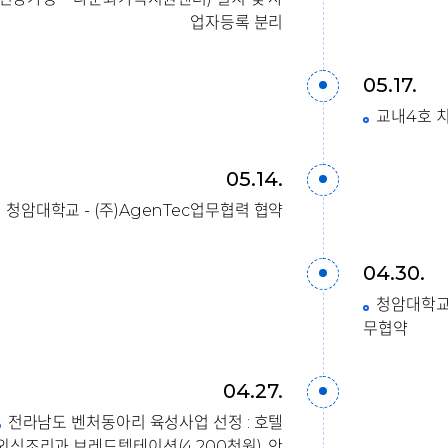
업자등록 분리
05.17.
교내4호 
05.14.
청암대학교 - (주)AgenTec업무협력 협약
04.30.
청암대학교
무협약
04.27.
전라남도 벤처동아리 육성사업 선정 : 호텔
외식조리과 브레드템테이션(4,200천원), 안