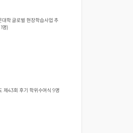
문대학 글로벌 현장학습사업 추
1명)
도 제43회 후기 학위수여식 9명