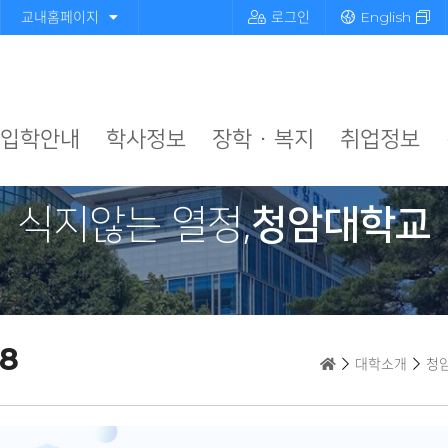
교내홈페이지
로그인
English
입학안내
학사정보
장학 · 복지
취업정보
식지않는 열정,
청암대학교
18
대학소개
청암