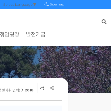
Sitemap
Select Language
▼
청암광장
발전기금
 발자취(연혁)
2018