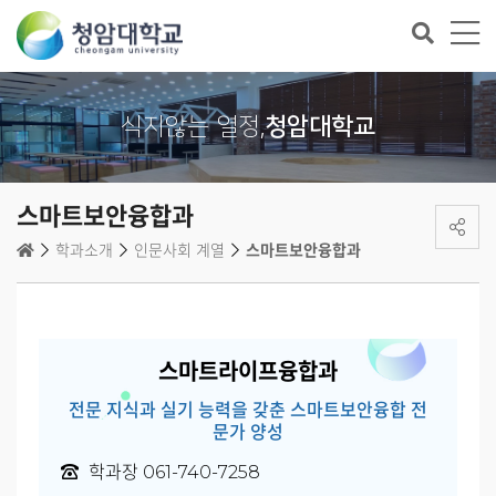
식지않는 열정,
청암대학교
스마트보안융합과
학과소개
인문사회 계열
스마트보안융합과
스마트라이프융합과
전문 지식과 실기 능력을 갖춘 스마트보안융합 전
문가 양성
학과장 061-740-7258