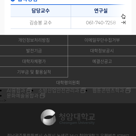
담당교수
연구실
김승봉 교수
061-740-7258
개인정보처리방침
이메일무단수집거부
발전기금
대학정보공시
대학자체평가
예결산공고
기부금 및 활용실적
대학평의원회
AI융합과
소방산업안전관리과
웹툰콘텐츠학과
문화예술융합과
-->
전남광주통합특별시 순천시 녹색로 1641 청암대학교 우편번호 57997